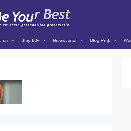
ieren
Blog 60+
Nieuwsbrief
Blog F’rijk
Wet