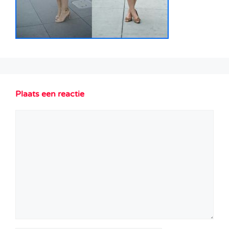
Plaats een reactie
Reactie