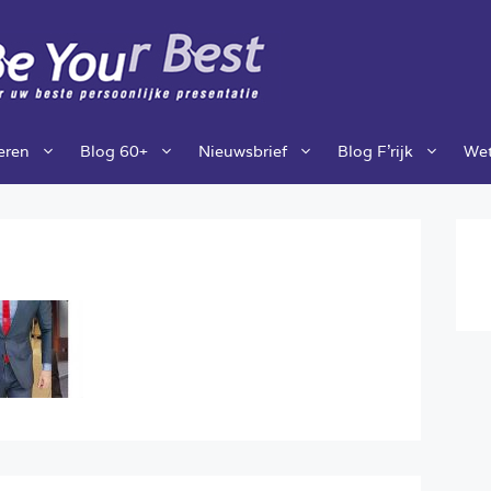
ieren
Blog 60+
Nieuwsbrief
Blog F’rijk
Wet