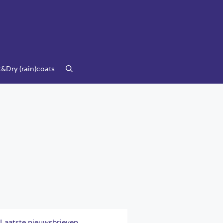
&Dry (rain)coats
Laatste nieuwsbrieven