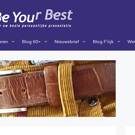
ieren
Blog 60+
Nieuwsbrief
Blog F’rijk
Wet