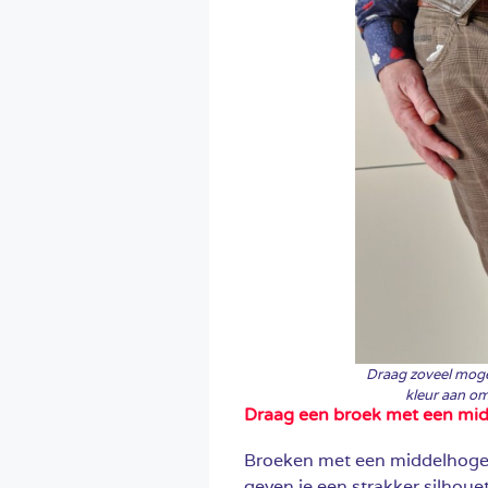
Draag zoveel mogel
kleur aan om
Draag een broek met een midd
Broeken met een middelhoge of
geven je een strakker silhoue