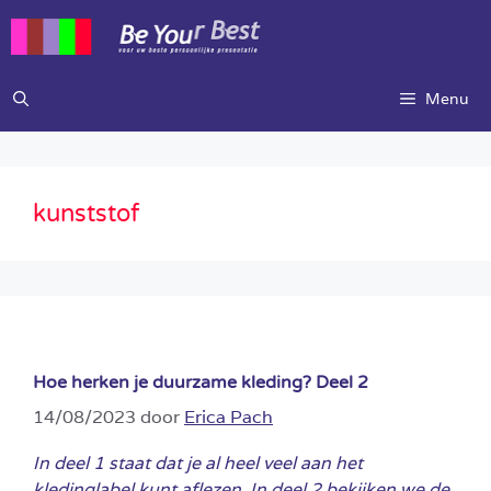
Ga
naar
de
inhoud
Menu
kunststof
Hoe herken je duurzame kleding? Deel 2
14/08/2023
door
Erica Pach
In deel 1 staat dat je al heel veel aan het
kledinglabel kunt aflezen. In deel 2 bekijken we de