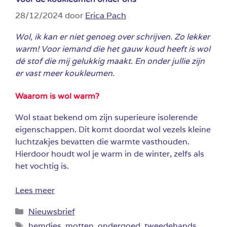
28/12/2024
door
Erica Pach
Wol, ik kan er niet genoeg over schrijven. Zo lekker
warm! Voor iemand die het gauw koud heeft is wol
dé stof die mij gelukkig maakt. En onder jullie zijn
er vast meer koukleumen.
Waarom is wol warm?
Wol staat bekend om zijn superieure isolerende
eigenschappen. Dit komt doordat wol vezels kleine
luchtzakjes bevatten die warmte vasthouden.
Hierdoor houdt wol je warm in de winter, zelfs als
het vochtig is.
Lees meer
Categorieën
Nieuwsbrief
Tags
hemdjes
,
motten
,
ondergoed
,
tweedehands
,