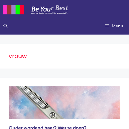
Ga
naar
de
inhoud
Menu
vrouw
Ouder wordend haar? Wat te doen?