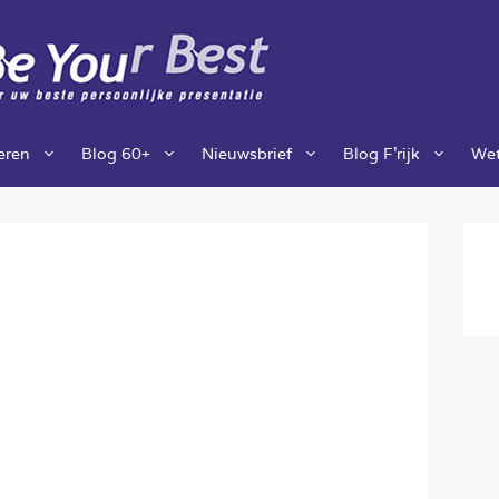
ieren
Blog 60+
Nieuwsbrief
Blog F’rijk
Wet