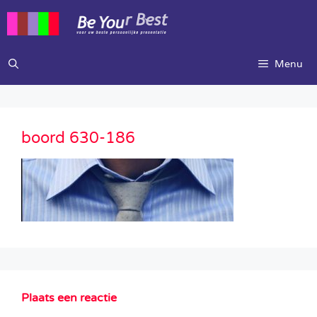
Ga
naar
de
inhoud
Menu
boord 630-186
Plaats een reactie