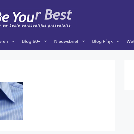
ieren
Blog 60+
Nieuwsbrief
Blog F’rijk
Wet