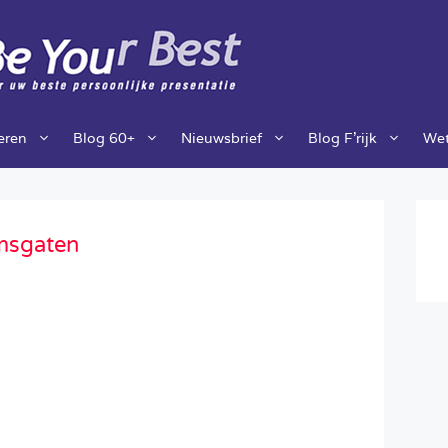
ieren
Blog 60+
Nieuwsbrief
Blog F’rijk
Wet
rmsgaten