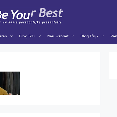
ieren
Blog 60+
Nieuwsbrief
Blog F’rijk
Wet