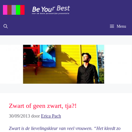
Ga
naar
de
inhoud
Menu
Zwart of geen zwart, tja?!
30/09/2013
door
Erica Pach
Zwart is de lievelingskleur van veel vrouwen. “Het kleedt zo