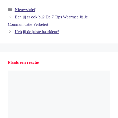
Categorieën
Nieuwsbrief
Ben jij er ook bij? De 7 Tips Waarmee Jij Je
Communicatie Verbetert
Heb jij de juiste haarkleur?
Plaats een reactie
Reactie