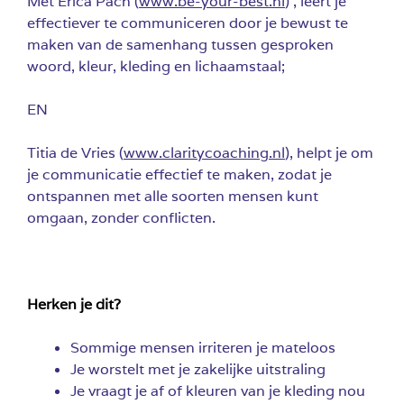
Met Erica Pach (
www.be-your-best.nl
) , leert je
effectiever te communiceren door je bewust te
maken van de samenhang tussen gesproken
woord, kleur, kleding en lichaamstaal;
EN
Titia de Vries (
www.claritycoaching.nl
), helpt je om
je communicatie effectief te maken, zodat je
ontspannen met alle soorten mensen kunt
omgaan, zonder conflicten.
Herken je dit?
Sommige mensen irriteren je mateloos
Je worstelt met je zakelijke uitstraling
Je vraagt je af of kleuren van je kleding nou