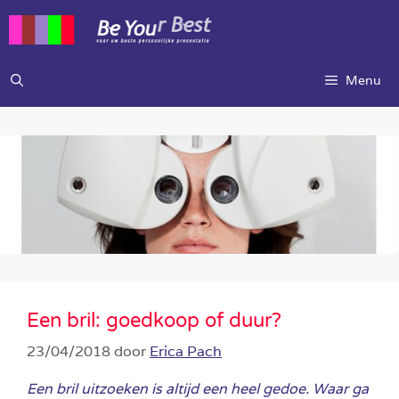
Ga
naar
de
inhoud
Menu
Een bril: goedkoop of duur?
23/04/2018
door
Erica Pach
Een bril uitzoeken is altijd een heel gedoe. Waar ga