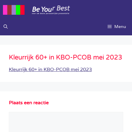
Ga
naar
de
inhoud
Menu
Kleurrijk 60+ in KBO-PCOB mei 2023
Kleurrijk 60+ in KBO-PCOB mei 2023
Plaats een reactie
Reactie