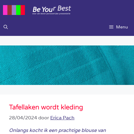
Ga
naar
de
inhoud
Menu
Tafellaken wordt kleding
28/04/2024
door
Erica Pach
Onlangs kocht ik een prachtige blouse van