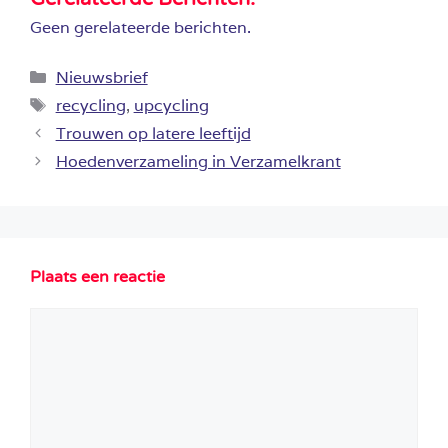
Geen gerelateerde berichten.
Categorieën
Nieuwsbrief
Tags
recycling
,
upcycling
Trouwen op latere leeftijd
Hoedenverzameling in Verzamelkrant
Plaats een reactie
Reactie