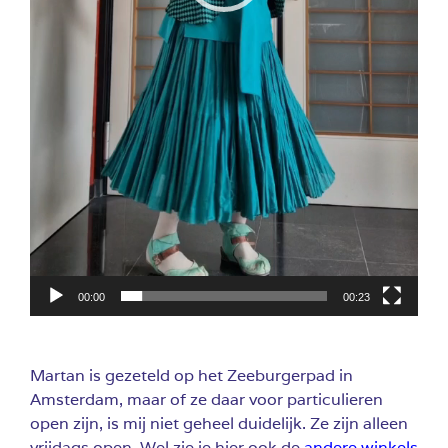
00:00
00:23
Martan is gezeteld op het Zeeburgerpad in
Amsterdam, maar of ze daar voor particulieren
open zijn, is mij niet geheel duidelijk. Ze zijn alleen
vrijdags open. Wel zie je hier ook de
andere winkels