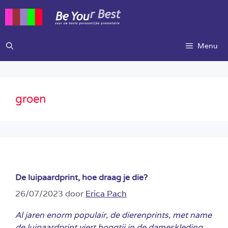
Ga
naar
de
inhoud
Menu
groen
De luipaardprint, hoe draag je die?
26/07/2023
door
Erica Pach
Al jaren enorm populair, de dierenprints, met name
de luipaardprint viert hoogtij in de dameskleding.