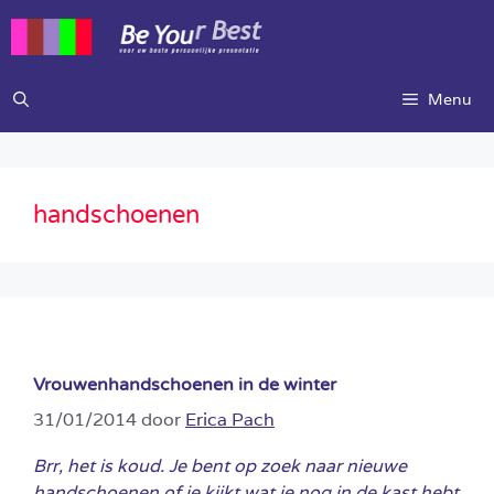
Ga
naar
de
inhoud
Menu
handschoenen
Vrouwenhandschoenen in de winter
31/01/2014
door
Erica Pach
Brr, het is koud. Je bent op zoek naar nieuwe
handschoenen of je kijkt wat je nog in de kast hebt