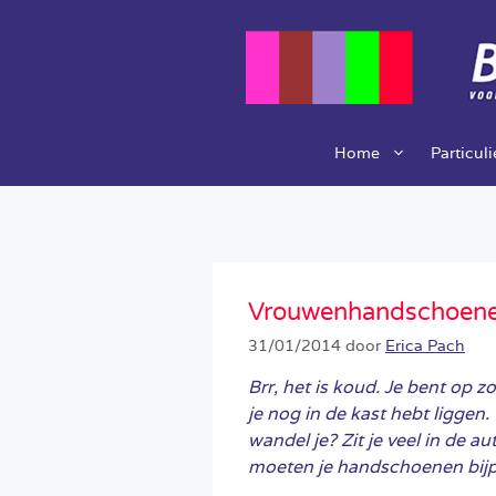
Ga
naar
de
inhoud
Home
Particul
Vrouwenhandschoenen
31/01/2014
door
Erica Pach
Brr, het is koud. Je bent op 
je nog in de kast hebt liggen.
wandel je? Zit je veel in de 
moeten je handschoenen bij