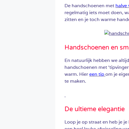
De handschoenen met
halve 
regelmatig iets moet doen, w
zitten en je toch warme hand
Handschoenen en sm
En natuurlijk hebben we altij
handschoenen met ‘tipvingers’
warm. Hier
een tip
om je eig
te maken.
De ultieme elegantie
Loop je op straat en heb je j
een heel leuke afwisseling v