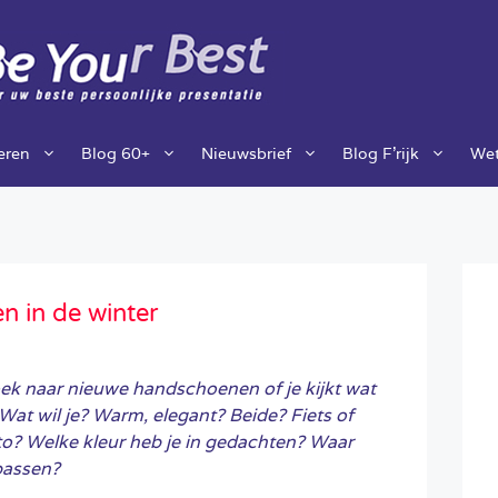
ieren
Blog 60+
Nieuwsbrief
Blog F’rijk
Wet
 in de winter
zoek naar nieuwe handschoenen of je kijkt wat
 Wat wil je? Warm, elegant? Beide? Fiets of
auto? Welke kleur heb je in gedachten? Waar
passen?