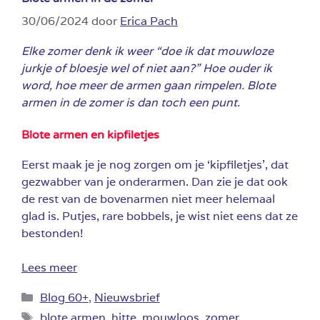
30/06/2024
door
Erica Pach
Elke zomer denk ik weer “doe ik dat mouwloze
jurkje of bloesje wel of niet aan?” Hoe ouder ik
word, hoe meer de armen gaan rimpelen. Blote
armen in de zomer is dan toch een punt.
Blote armen en kipfiletjes
Eerst maak je je nog zorgen om je ‘kipfiletjes’, dat
gezwabber van je onderarmen. Dan zie je dat ook
de rest van de bovenarmen niet meer helemaal
glad is. Putjes, rare bobbels, je wist niet eens dat ze
bestonden!
Lees meer
Categorieën
Blog 60+
,
Nieuwsbrief
Tags
blote armen
,
hitte
,
mouwloos
,
zomer