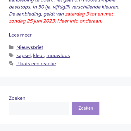
basistops. In 50 (ja, vijftig!!!) verschillende kleuren.
De aanbieding, geldt van
zaterdag
3 tot en met
zondag 25 juni 2023. Meer info onderaan.
Lees meer
Categorieën
Nieuwsbrief
Tags
kapsel
,
kleur
,
mouwloos
Plaats een reactie
Zoeken
Zoeken