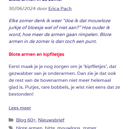
30/06/2024
door
Erica Pach
Elke zomer denk ik weer “doe ik dat mouwloze
jurkje of bloesje wel of niet aan?” Hoe ouder ik
word, hoe meer de armen gaan rimpelen. Blote
armen in de zomer is dan toch een punt.
Blote armen en kipfiletjes
Eerst maak je je nog zorgen om je ‘kipfiletjes’, dat
gezwabber van je onderarmen. Dan zie je dat ook
de rest van de bovenarmen niet meer helemaal
glad is. Putjes, rare bobbels, je wist niet eens dat ze
bestonden!
Lees meer
Categorieën
Blog 60+
,
Nieuwsbrief
Tags
blote armen
,
hitte
,
mouwloos
,
zomer