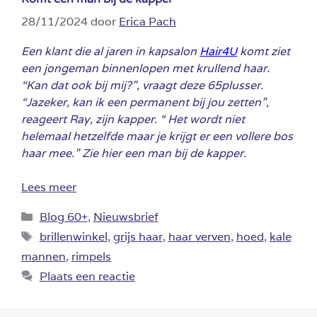
28/11/2024
door
Erica Pach
Een klant die al jaren in kapsalon
Hair4U
komt ziet
een jongeman binnenlopen met krullend haar.
“Kan dat ook bij mij?”, vraagt deze 65plusser.
“Jazeker, kan ik een permanent bij jou zetten”,
reageert Ray, zijn kapper. “ Het wordt niet
helemaal hetzelfde maar je krijgt er een vollere bos
haar mee.” Zie hier een man bij de kapper.
Lees meer
Categorieën
Blog 60+
,
Nieuwsbrief
Tags
brillenwinkel
,
grijs haar
,
haar verven
,
hoed
,
kale
mannen
,
rimpels
Plaats een reactie