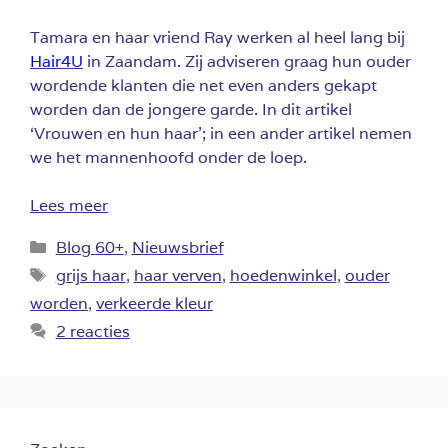
Tamara en haar vriend Ray werken al heel lang bij
Hair4U
in Zaandam. Zij adviseren graag hun ouder
wordende klanten die net even anders gekapt
worden dan de jongere garde. In dit artikel
‘Vrouwen en hun haar’; in een ander artikel nemen
we het mannenhoofd onder de loep.
Lees meer
Categorieën
Blog 60+
,
Nieuwsbrief
Tags
grijs haar
,
haar verven
,
hoedenwinkel
,
ouder
worden
,
verkeerde kleur
2 reacties