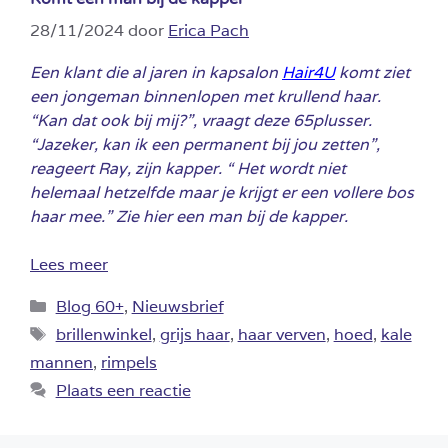
28/11/2024
door
Erica Pach
Een klant die al jaren in kapsalon
Hair4U
komt ziet
een jongeman binnenlopen met krullend haar.
“Kan dat ook bij mij?”, vraagt deze 65plusser.
“Jazeker, kan ik een permanent bij jou zetten”,
reageert Ray, zijn kapper. “ Het wordt niet
helemaal hetzelfde maar je krijgt er een vollere bos
haar mee.” Zie hier een man bij de kapper.
Lees meer
Categorieën
Blog 60+
,
Nieuwsbrief
Tags
brillenwinkel
,
grijs haar
,
haar verven
,
hoed
,
kale
mannen
,
rimpels
Plaats een reactie