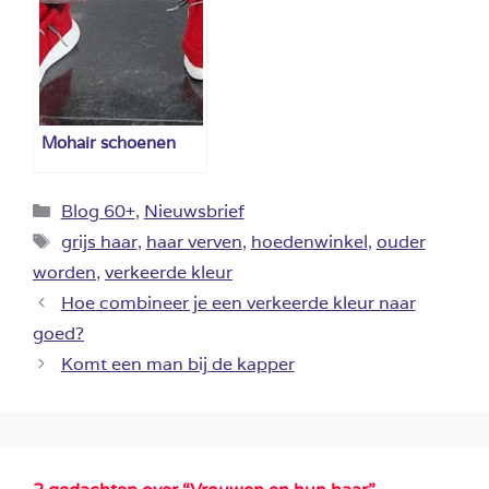
Mohair schoenen
Categorieën
Blog 60+
,
Nieuwsbrief
Tags
grijs haar
,
haar verven
,
hoedenwinkel
,
ouder
worden
,
verkeerde kleur
Hoe combineer je een verkeerde kleur naar
goed?
Komt een man bij de kapper