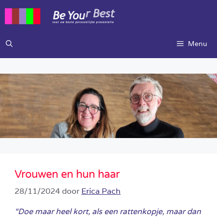
Ga
naar
de
inhoud
Menu
Vrouwen en hun haar
28/11/2024
door
Erica Pach
“Doe maar heel kort, als een rattenkopje, maar dan