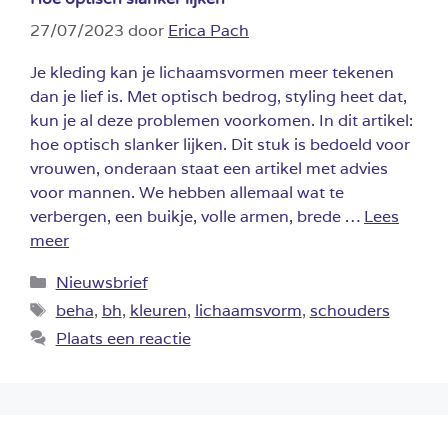
27/07/2023
door
Erica Pach
Je kleding kan je lichaamsvormen meer tekenen
dan je lief is. Met optisch bedrog, styling heet dat,
kun je al deze problemen voorkomen. In dit artikel:
hoe optisch slanker lijken. Dit stuk is bedoeld voor
vrouwen, onderaan staat een artikel met advies
voor mannen. We hebben allemaal wat te
verbergen, een buikje, volle armen, brede …
Lees
meer
Categorieën
Nieuwsbrief
Tags
beha
,
bh
,
kleuren
,
lichaamsvorm
,
schouders
Plaats een reactie