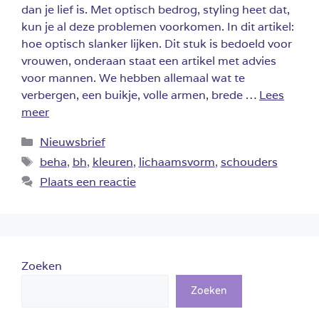
dan je lief is. Met optisch bedrog, styling heet dat,
kun je al deze problemen voorkomen. In dit artikel:
hoe optisch slanker lijken. Dit stuk is bedoeld voor
vrouwen, onderaan staat een artikel met advies
voor mannen. We hebben allemaal wat te
verbergen, een buikje, volle armen, brede …
Lees
meer
Categorieën
Nieuwsbrief
Tags
beha
,
bh
,
kleuren
,
lichaamsvorm
,
schouders
Plaats een reactie
Zoeken
Zoeken