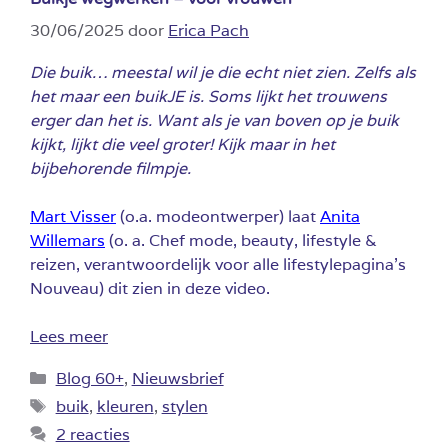
30/06/2025
door
Erica Pach
Die buik… meestal wil je die echt niet zien. Zelfs als
het maar een buikJE is. Soms lijkt het trouwens
erger dan het is. Want als je van boven op je buik
kijkt, lijkt die veel groter! Kijk maar in het
bijbehorende filmpje.
Mart Visser
(o.a. modeontwerper) laat
Anita
Willemars
(o. a. Chef mode, beauty, lifestyle &
reizen, verantwoordelijk voor alle lifestylepagina’s
Nouveau) dit zien in deze video.
Lees meer
Categorieën
Blog 60+
,
Nieuwsbrief
Tags
buik
,
kleuren
,
stylen
2 reacties