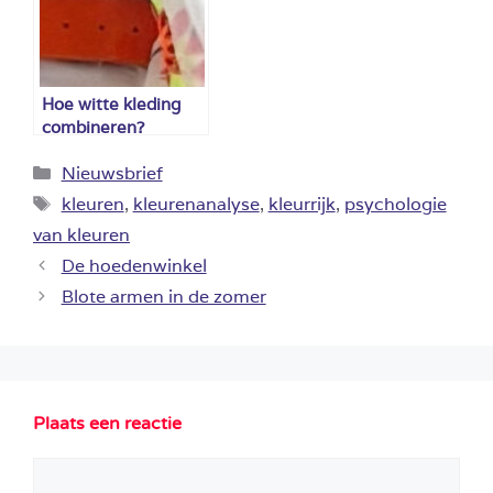
Hoe witte kleding
combineren?
Categorieën
Nieuwsbrief
Tags
kleuren
,
kleurenanalyse
,
kleurrijk
,
psychologie
van kleuren
De hoedenwinkel
Blote armen in de zomer
Plaats een reactie
Reactie