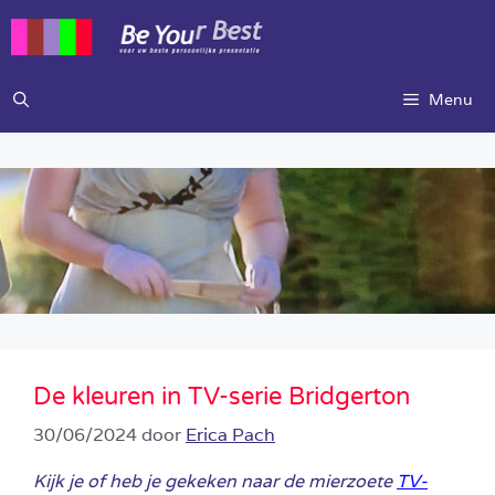
Ga
naar
de
inhoud
Menu
De kleuren in TV-serie Bridgerton
30/06/2024
door
Erica Pach
Kijk je of heb je gekeken naar de mierzoete
TV-