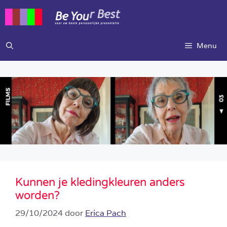
Ga
naar
de
inhoud
Menu
Kunnen je kledingkleuren anders
worden?
29/10/2024
door
Erica Pach