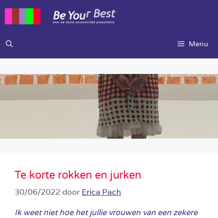
Ga
naar
de
inhoud
Menu
Te korte rokken en jurken
30/06/2022
door
Erica Pach
Ik weet niet hoe het jullie vrouwen van een zekere