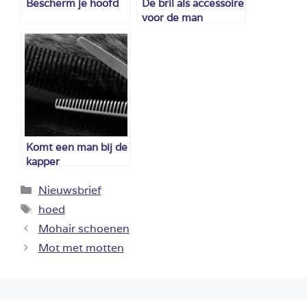
Bescherm je hoofd
De bril als accessoire
voor de man
Komt een man bij de
kapper
Categorieën
Nieuwsbrief
Tags
hoed
Mohair schoenen
Mot met motten