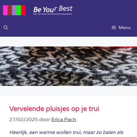
Ga
naar
de
inhoud
Menu
Vervelende pluisjes op je trui
27/02/2025
door
Erica Pach
Heerlijk, een warme wollen trui, maar zo balen als