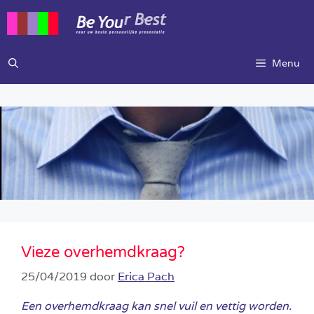
Ga
naar
de
inhoud
Menu
Vieze overhemdkraag?
25/04/2019
door
Erica Pach
Een overhemdkraag kan snel vuil en vettig worden.