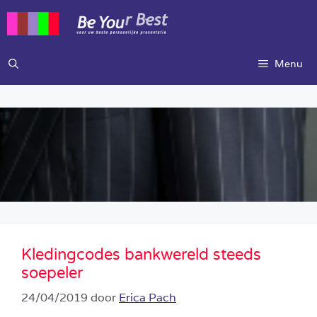
Ga
naar
de
inhoud
Menu
Kledingcodes bankwereld steeds
soepeler
24/04/2019
door
Erica Pach