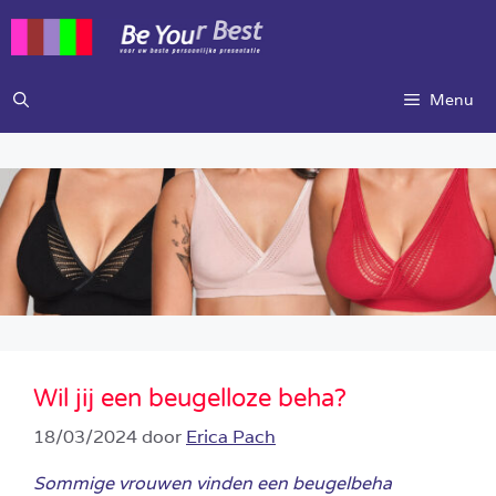
Ga
naar
de
inhoud
Menu
Wil jij een beugelloze beha?
18/03/2024
door
Erica Pach
Sommige vrouwen vinden een beugelbeha