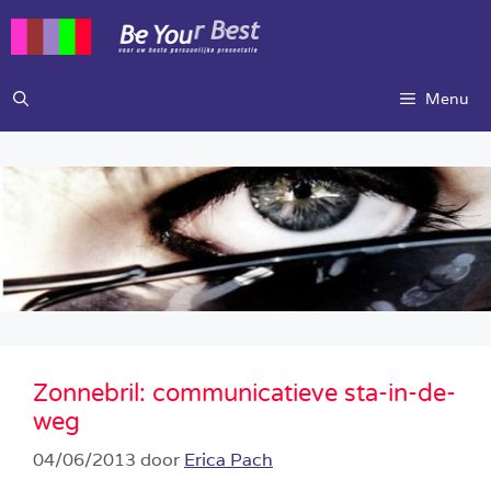
Ga
naar
de
inhoud
Menu
Zonnebril: communicatieve sta-in-de-
weg
04/06/2013
door
Erica Pach