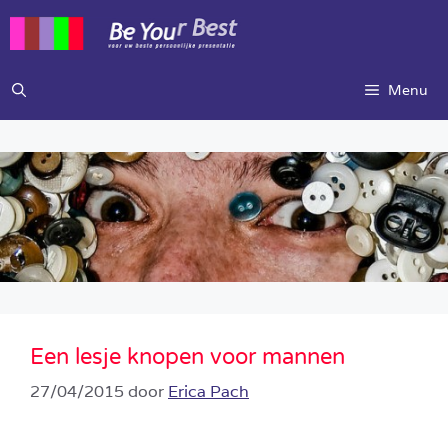
Ga
naar
de
inhoud
Menu
Een lesje knopen voor mannen
27/04/2015
door
Erica Pach