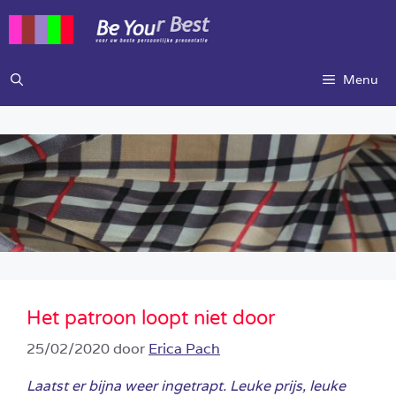
Ga
naar
de
inhoud
Menu
Het patroon loopt niet door
25/02/2020
door
Erica Pach
Laatst er bijna weer ingetrapt. Leuke prijs, leuke