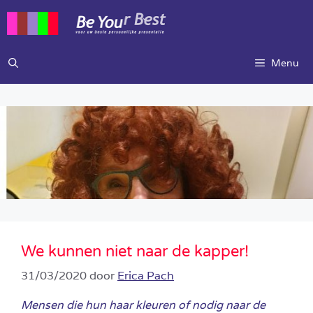
Ga
naar
de
inhoud
Menu
We kunnen niet naar de kapper!
31/03/2020
door
Erica Pach
Mensen die hun haar kleuren of nodig naar de