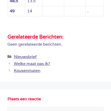
48.5
13.5
49
14
.
Gerelateerde Berichten:
Geen gerelateerde berichten.
Categorieën
Nieuwsbrief
Welke maat pas ik?
Kousenmaten
Plaats een reactie
Reactie