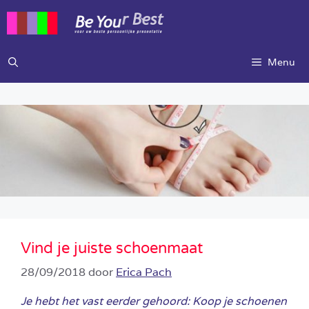
Ga
naar
de
inhoud
Menu
Vind je juiste schoenmaat
28/09/2018
door
Erica Pach
Je hebt het vast eerder gehoord: Koop je schoenen