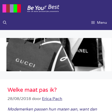
Ga
naar
de
inhoud
Menu
Welke maat pas ik?
28/08/2018
door
Erica Pach
Modemerken passen hun maten aan, want dan