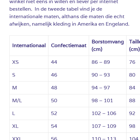
winkel niet eens in willen en liever per internet
bestellen. In de tweede tabel vind je de
internationale maten, althans die maten die echt
afwijken, namelijk kleding in Amerika en Engeland.
Borstomvang
Taill
Internationaal
Confectiemaat
(cm)
(cm)
XS
44
86 – 89
76
S
46
90 – 93
80
M
48
94 – 97
84
M/L
50
98 – 101
88
L
52
102 – 106
92
XL
54
107 – 109
98
XXL
56
110 – 113
104