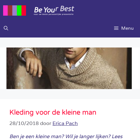
Ga
naar
de
inhoud
Menu
Kleding voor de kleine man
28/10/2018
door
Erica Pach
Ben je een kleine man? Wil je langer lijken? Lees