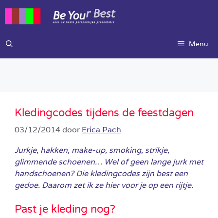
Ga
naar
de
inhoud
Menu
Kledingcodes tijdens de feestdagen
03/12/2014
door
Erica Pach
Jurkje, hakken, make-up, smoking, strikje,
glimmende schoenen… Wel of geen lange jurk met
handschoenen? Die kledingcodes zijn best een
gedoe. Daarom zet ik ze hier voor je op een rijtje.
Past je kleding nog?