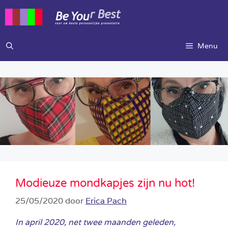
Ga
naar
de
inhoud
Menu
Modieuze mondkapjes zijn nu hot!
25/05/2020
door
Erica Pach
In april 2020, net twee maanden geleden,