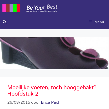
Ga
naar
de
inhoud
Menu
Moeilijke voeten, toch hooggehakt?
Hoofdstuk 2
26/08/2015
door
Erica Pach