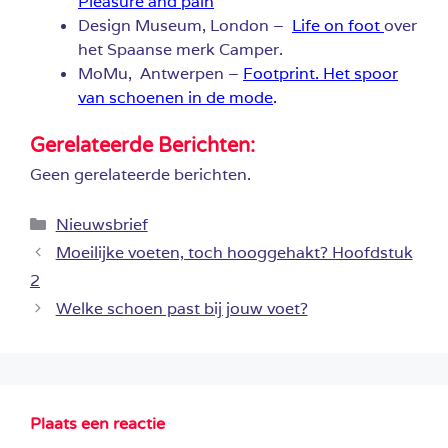
Pleasure and pain
Design Museum, London –
Life on foot
over
het Spaanse merk Camper.
MoMu, Antwerpen –
Footprint. Het spoor
van schoenen in de mode
.
Gerelateerde Berichten:
Geen gerelateerde berichten.
Categorieën
Nieuwsbrief
Moeilijke voeten, toch hooggehakt? Hoofdstuk
2
Welke schoen past bij jouw voet?
Plaats een reactie