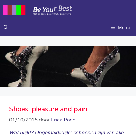
Ga
naar
de
inhoud
Menu
Shoes: pleasure and pain
01/10/2015
door
Erica Pach
Wat blijkt? Ongemakkelijke schoenen zijn van alle