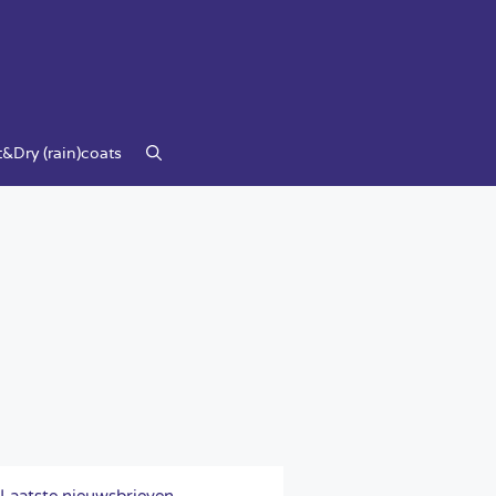
&Dry (rain)coats
Laatste nieuwsbrieven