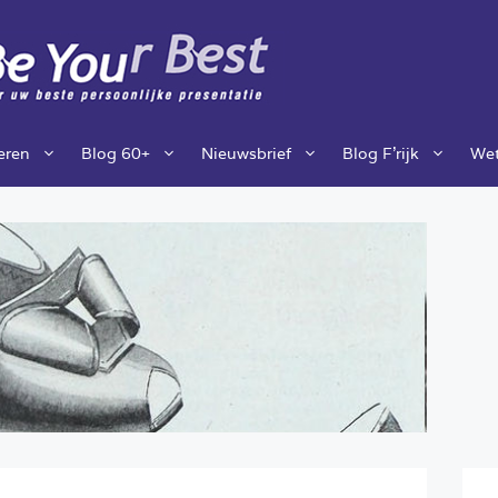
ieren
Blog 60+
Nieuwsbrief
Blog F’rijk
Wet