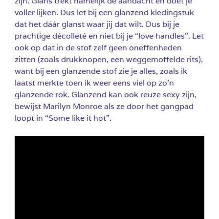
zijn. Glans trekt namelijk de aandacht en doet je
voller lijken. Dus let bij een glanzend kledingstuk
dat het dáár glanst waar jij dat wilt. Dus bij je
prachtige décolleté en niet bij je “love handles”. Let
ook op dat in de stof zelf geen oneffenheden
zitten (zoals drukknopen, een weggemoffelde rits),
want bij een glanzende stof zie je alles, zoals ik
laatst merkte toen ik weer eens viel op zo’n
glanzende rok. Glanzend kan ook reuze sexy zijn,
bewijst Marilyn Monroe als ze door het gangpad
loopt in “Some like it hot”.