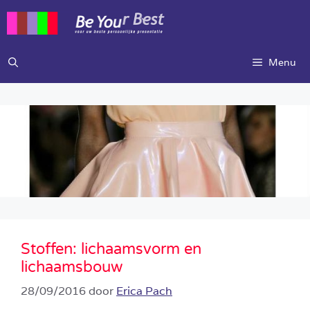
Ga
naar
de
inhoud
Menu
Stoffen: lichaamsvorm en
lichaamsbouw
28/09/2016
door
Erica Pach