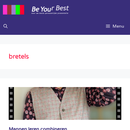
Ga
naar
de
inhoud
Menu
bretels
Mannen leren combineren