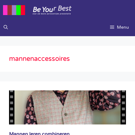
Ga
naar
de
inhoud
Menu
mannenaccessoires
Mannen leren combineren