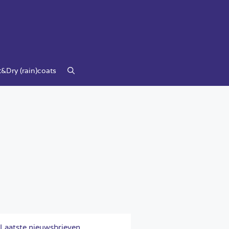
&Dry (rain)coats
Laatste nieuwsbrieven