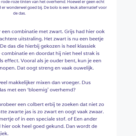
ie rode-roze tinten van het overhemd. Hoewel er geen echt
l er wonderwel goed bij. De bolo is een leuk alternatief voor
de das.
een combinatie met zwart. Grijs had hier ook
chtere uitstraling. Het zwart is nu een beetje
De das die hierbij gekozen is heel klassiek
combinatie en doordat hij niet heel strak is
 effect. Vooral als je ouder bent, kun je een
knopen. Dat oogt streng en vaak ouwelijk.
veel makkelijker mixen dan vroeger. Dus
das met een ‘bloemig’ overhemd?
 probeer een colbert erbij te zoeken dat niet zo
tte zwarte jas is zo zwart en oogt vaak zwaar.
ertje of in een speciale stof. of Een ander
 hier ook heel goed gekund. Dan wordt de
iek.