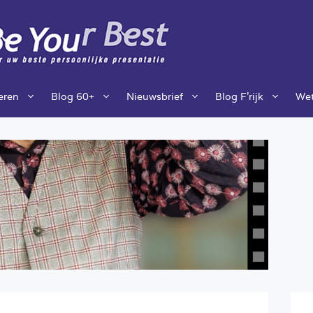
ieren
Blog 60+
Nieuwsbrief
Blog F’rijk
Wet